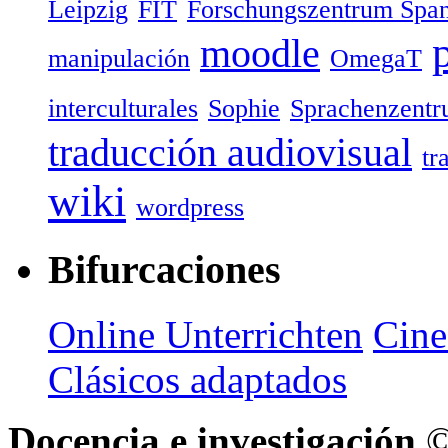
Leipzig
FIT
Forschungszentrum Spa
moodle
manipulación
OmegaT
interculturales
Sophie
Sprachenzent
traducción audiovisual
tr
wiki
wordpress
Bifurcaciones
Online Unterrichten
Cine
Clásicos adaptados
Docencia e investigación
©