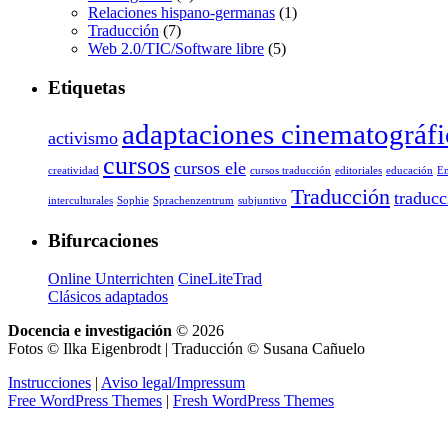
Relaciones hispano-germanas
(1)
Traducción
(7)
Web 2.0/TIC/Software libre
(5)
Etiquetas
adaptaciones cinematográfi
activismo
cursos
cursos ele
creatividad
cursos traducción
editoriales
educación
E
Traducción
traducc
interculturales
Sophie
Sprachenzentrum
subjuntivo
Bifurcaciones
Online Unterrichten
CineLiteTrad
Clásicos adaptados
Docencia e investigación
© 2026
Fotos © Ilka Eigenbrodt | Traducción © Susana Cañuelo
Instrucciones
|
Aviso legal/Impressum
Free WordPress Themes
|
Fresh WordPress Themes