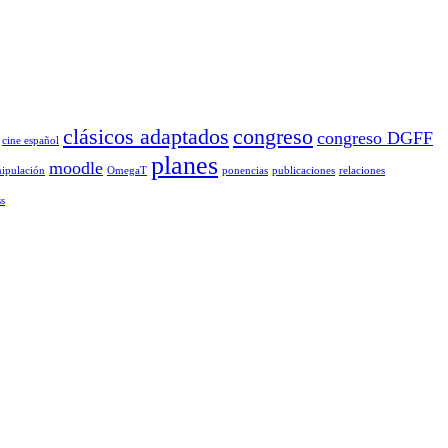
clásicos adaptados
congreso
congreso DGFF
cine español
planes
moodle
ipulación
OmegaT
ponencias
publicaciones
relaciones
s