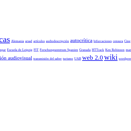
cas
autocrítica
Alemania
arsad
artículos
audiodescripción
bifurcaciones
censura
Cine
mpar
Escuela de Leipzig
FIT
Forschungszentrum Spanien
Granada
HTTrack
Ken Robinson
man
wiki
web 2.0
ión audiovisual
transmisión del saber
turismo
UAB
wordpres