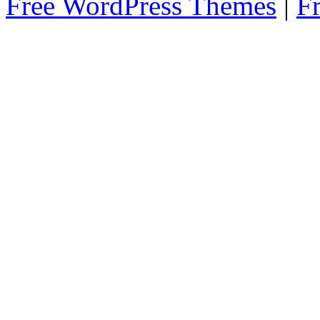
Free WordPress Themes
|
F