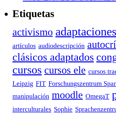
Etiquetas
adaptaciones
activismo
autocrí
artículos
audiodescripción
clásicos adaptados
cong
cursos
cursos ele
cursos tr
Leipzig
FIT
Forschungszentrum Spa
moodle
manipulación
OmegaT
interculturales
Sophie
Sprachenzent